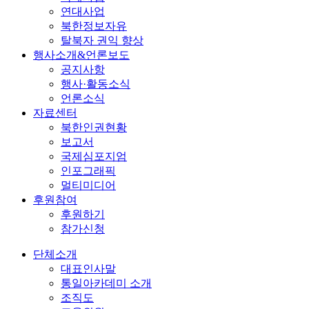
연대사업
북한정보자유
탈북자 권익 향상
행사소개&언론보도
공지사항
행사·활동소식
언론소식
자료센터
북한인권현황
보고서
국제심포지엄
인포그래픽
멀티미디어
후원참여
후원하기
참가신청
단체소개
대표인사말
통일아카데미 소개
조직도