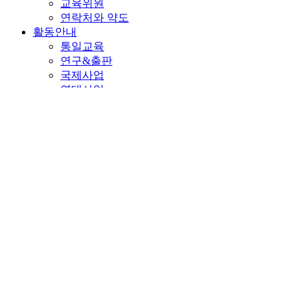
교육위원
연락처와 약도
활동안내
통일교육
연구&출판
국제사업
연대사업
북한정보자유
탈북자 권익 향상
행사소개&언론보도
공지사항
행사·활동소식
언론소식
자료센터
북한인권현황
보고서
국제심포지엄
인포그래픽
멀티미디어
후원참여
후원하기
참가신청