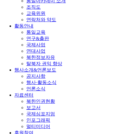
통일아카데미 소개
조직도
교육위원
연락처와 약도
활동안내
통일교육
연구&출판
국제사업
연대사업
북한정보자유
탈북자 권익 향상
행사소개&언론보도
공지사항
행사·활동소식
언론소식
자료센터
북한인권현황
보고서
국제심포지엄
인포그래픽
멀티미디어
후원참여