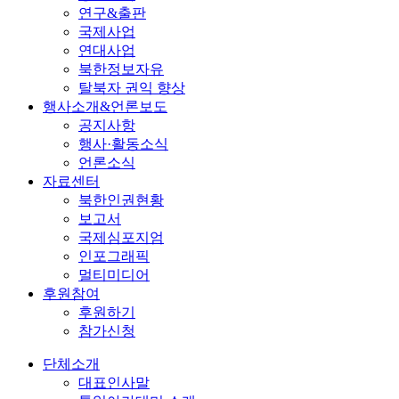
연구&출판
국제사업
연대사업
북한정보자유
탈북자 권익 향상
행사소개&언론보도
공지사항
행사·활동소식
언론소식
자료센터
북한인권현황
보고서
국제심포지엄
인포그래픽
멀티미디어
후원참여
후원하기
참가신청
단체소개
대표인사말