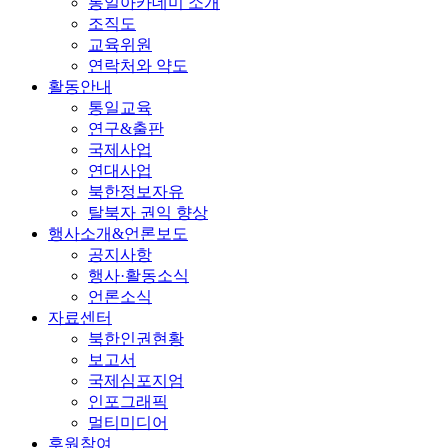
통일아카데미 소개
조직도
교육위원
연락처와 약도
활동안내
통일교육
연구&출판
국제사업
연대사업
북한정보자유
탈북자 권익 향상
행사소개&언론보도
공지사항
행사·활동소식
언론소식
자료센터
북한인권현황
보고서
국제심포지엄
인포그래픽
멀티미디어
후원참여