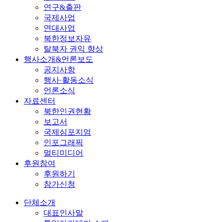
연구&출판
국제사업
연대사업
북한정보자유
탈북자 권익 향상
행사소개&언론보도
공지사항
행사·활동소식
언론소식
자료센터
북한인권현황
보고서
국제심포지엄
인포그래픽
멀티미디어
후원참여
후원하기
참가신청
단체소개
대표인사말