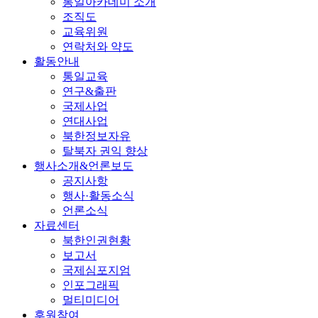
통일아카데미 소개
조직도
교육위원
연락처와 약도
활동안내
통일교육
연구&출판
국제사업
연대사업
북한정보자유
탈북자 권익 향상
행사소개&언론보도
공지사항
행사·활동소식
언론소식
자료센터
북한인권현황
보고서
국제심포지엄
인포그래픽
멀티미디어
후원참여