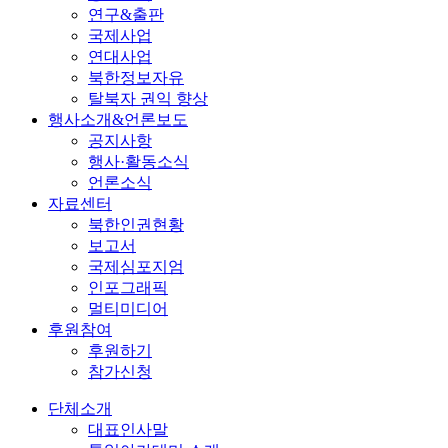
연구&출판
국제사업
연대사업
북한정보자유
탈북자 권익 향상
행사소개&언론보도
공지사항
행사·활동소식
언론소식
자료센터
북한인권현황
보고서
국제심포지엄
인포그래픽
멀티미디어
후원참여
후원하기
참가신청
단체소개
대표인사말